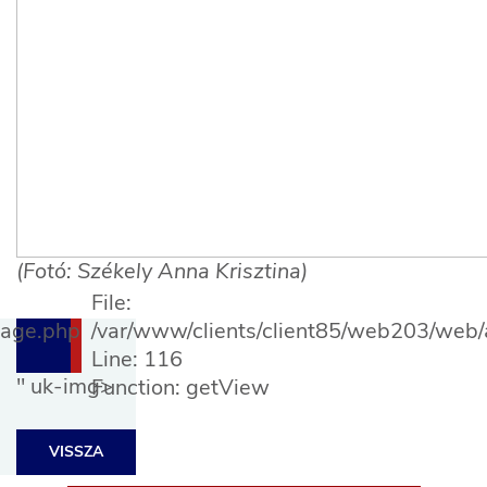
(Fotó: Székely Anna Krisztina)
File:
Page.php
/var/www/clients/client85/web203/web/a
Line: 116
" uk-img>
Function: getView
VISSZA