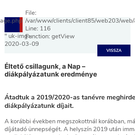
File:
Page.php
/var/www/clients/client85/web203/web/a
Line: 116
" uk-img>
Function: getView
2020-03-09
VISSZA
Éltető csillagunk, a Nap –
diákpályázatunk eredménye
Átadtuk a 2019/2020-as tanévre meghirdete
diákpályázatunk díjait.
A korábbi években megszokottnál korábban, már
díjátadó ünnepségét. A helyszín 2019 után imm