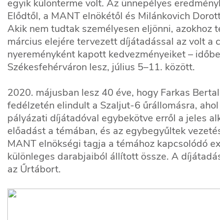
egyik különterme volt. Az ünnepélyes eredményh
Elődtől, a MANT elnökétől és Milánkovich Dorotty
Akik nem tudtak személyesen eljönni, azokhoz t
március elejére tervezett díjátadással az volt a
nyereményként kapott kedvezményeiket – időben
Székesfehérváron lesz, július 5–11. között.
2020. májusban lesz 40 éve, hogy Farkas Bertal
fedélzetén elindult a Szaljut-6 űrállomásra, aho
pályázati díjátadóval egybekötve erről a jeles a
előadást a témában, és az egybegyűltek vezeté
MANT elnökségi tagja a témához kapcsolódó exkl
különleges darabjaiból állított össze. A díjáta
az Űrtábort.