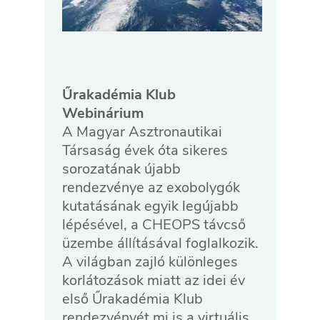
Űrakadémia Klub
Webinárium
A Magyar Asztronautikai
Társaság évek óta sikeres
sorozatának újabb
rendezvénye az exobolygók
kutatásának egyik legújabb
lépésével, a CHEOPS távcső
üzembe állításával foglalkozik.
A világban zajló különleges
korlátozások miatt az idei év
első Űrakadémia Klub
rendezvényét mi is a virtuális