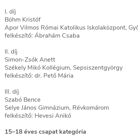
I. díj
Böhm Kristóf
Apor Vilmos Római Katolikus Iskolaközpont, Gy
felkészítő: Ábrahám Csaba
II. díj
Simon-Zsók Anett
Székely Mikó Kollégium, Sepsiszentgyörgy
felkészítő: dr. Pető Mária
III. díj
Szabó Bence
Selye János Gimnázium, Révkomárom
felkészítő: Hevesi Anikó
15–18 éves csapat kategória